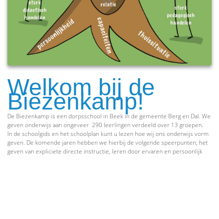
Welkom bij de
Biezenkamp!
De Biezenkamp is een dorpsschool in Beek in de gemeente Berg en Dal. We
geven onderwijs aan ongeveer 290 leerlingen verdeeld over 13 groepen.
In de schoolgids en het schoolplan kunt u lezen hoe wij ons onderwijs vorm
geven. De komende jaren hebben we hierbij de volgende speerpunten; het
geven van expliciete directe instructie, leren door ervaren en persoonlijk
leiderschap. We hechten veel waarde aan de leergierigheid en
nieuwsgierigheid die kinderen van nature hebben en het creëren van een
veilige en rijke leeromgeving.
Het bezoeken van de site geeft u hopelijk een beeld van onze school maar
het bezoeken van onze school tijdens schooltijden geeft waarschijnlijk een
completer beeld.